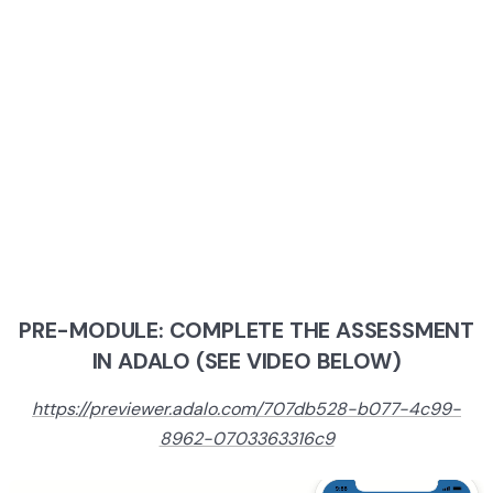
MODULE 1:
POWER OF YOU
PRE-MODULE: COMPLETE THE ASSESSMENT
IN ADALO (SEE VIDEO BELOW)
https://previewer.adalo.com/707db528-b077-4c99-
8962-0703363316c9