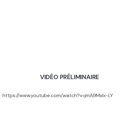
MODULE 3 : LE
POUVOIR DES
VOS PAIRS
VIDÉO PRÉLIMINAIRE
https://www.youtube.com/watch?v=jmA9Mxlx-LY