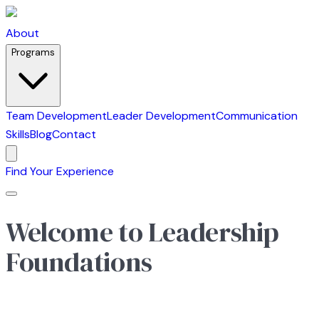
About
Programs
Team Development
Leader Development
Communication
Skills
Blog
Contact
Find Your Experience
Welcome to Leadership
Foundations