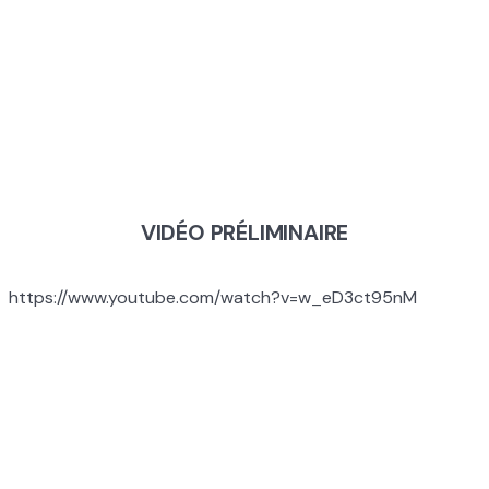
POUVOIR DE
CONNEXION
VIDÉO PRÉLIMINAIRE
https://www.youtube.com/watch?v=w_eD3ct95nM