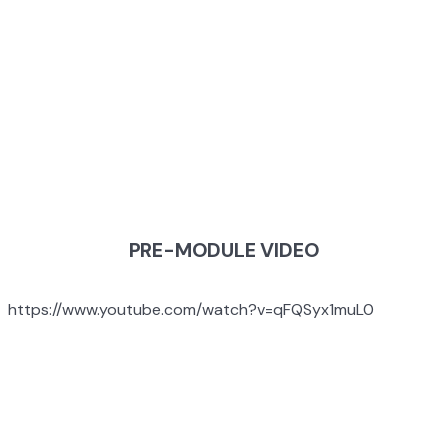
MODULE 4:
POWER OF
IMPACT
PRE-MODULE VIDEO
https://www.youtube.com/watch?v=qFQSyx1muL0