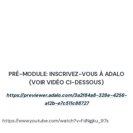
MODULE 1 : LE
POUVOIR DE
VOUS
PRÉ-MODULE: INSCRIVEZ-VOUS À ADALO
(VOIR VIDÉO CI-DESSOUS)
https://previewer.adalo.com/3a2f84a8-328e-4256-
a12b-e7c511c88727
https://www.youtube.com/watch?v=FdNgjku_97s