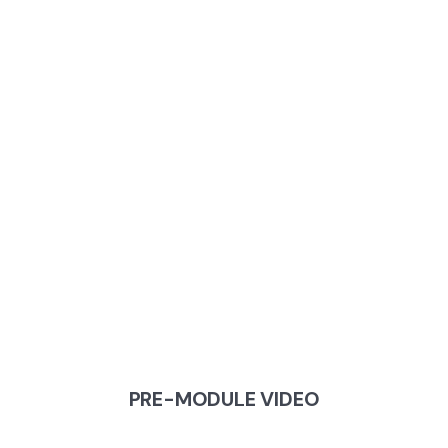
MODULE 3:
POWER OF
PEERS
PRE-MODULE VIDEO