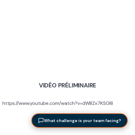
MODULE 4 : LE
PUISSANCE DE
L’IMPACT
VIDÉO PRÉLIMINAIRE
https://www.youtube.com/watch?v=dW8Zx7KSOl8
What challenge is your team facing?