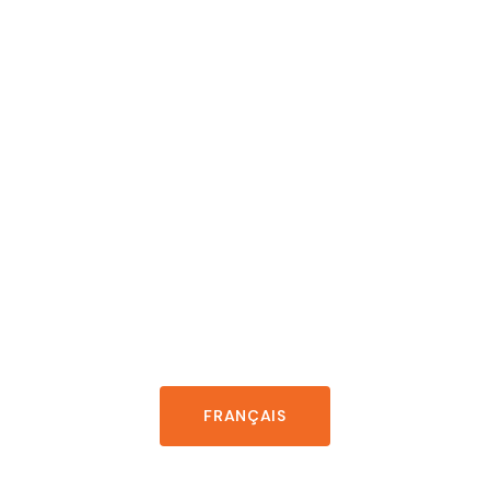
WELCOME TO
LEADERSHIP
FOUNDATIONS
FRANÇAIS